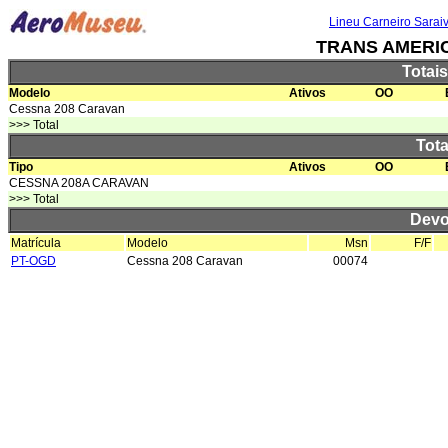
Lineu Carneiro Sarai
TRANS AMERIC
Totai
Modelo
Ativos
OO
Cessna 208 Caravan
>>> Total
Tota
Tipo
Ativos
OO
CESSNA 208A CARAVAN
>>> Total
Devo
Matrícula
Modelo
Msn
F/F
PT-OGD
Cessna 208 Caravan
00074