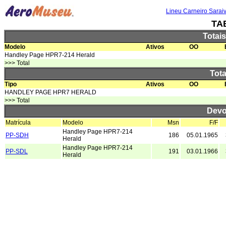
Lineu Carneiro Sarai
TA
Totai
Modelo
Ativos
OO
Handley Page HPR7-214 Herald
>>> Total
Tota
Tipo
Ativos
OO
HANDLEY PAGE HPR7 HERALD
>>> Total
Devo
Matrícula
Modelo
Msn
F/F
Handley Page HPR7-214
PP-SDH
186
05.01.1965
Herald
Handley Page HPR7-214
PP-SDL
191
03.01.1966
Herald