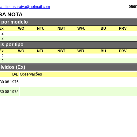
va - lineusaraiva@hotmail.com
05/0
BA NOTA
s por modelo
Ex
WO
NTU
NBT
WFU
BU
PRV
2
2
is por tipo
Ex
WO
NTU
NBT
WFU
BU
PRV
2
2
lvidos (Ex)
D/D
Observações
30.08.1975
30.08.1975