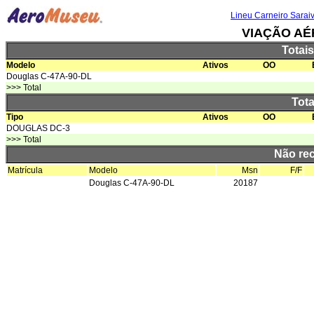
Lineu Carneiro Sarai
VIAÇÃO AÉ
Totai
Modelo
Ativos
OO
Douglas C-47A-90-DL
>>> Total
Tota
Tipo
Ativos
OO
DOUGLAS DC-3
>>> Total
Não re
Matrícula
Modelo
Msn
F/F
Douglas C-47A-90-DL
20187