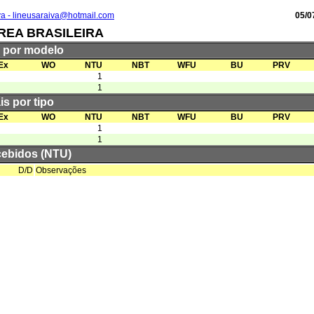
va - lineusaraiva@hotmail.com
05/0
REA BRASILEIRA
s por modelo
Ex
WO
NTU
NBT
WFU
BU
PRV
1
1
is por tipo
Ex
WO
NTU
NBT
WFU
BU
PRV
1
1
cebidos (NTU)
D/D
Observações