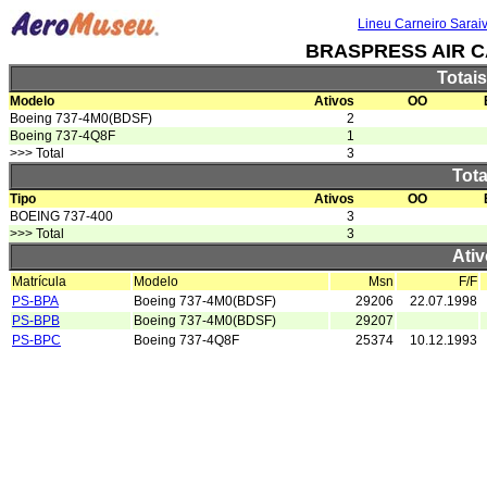
Lineu Carneiro Sarai
BRASPRESS AIR 
Totai
Modelo
Ativos
OO
Boeing 737-4M0(BDSF)
2
Boeing 737-4Q8F
1
>>> Total
3
Tota
Tipo
Ativos
OO
BOEING 737-400
3
>>> Total
3
Ativ
Matrícula
Modelo
Msn
F/F
PS-BPA
Boeing 737-4M0(BDSF)
29206
22.07.1998
PS-BPB
Boeing 737-4M0(BDSF)
29207
PS-BPC
Boeing 737-4Q8F
25374
10.12.1993