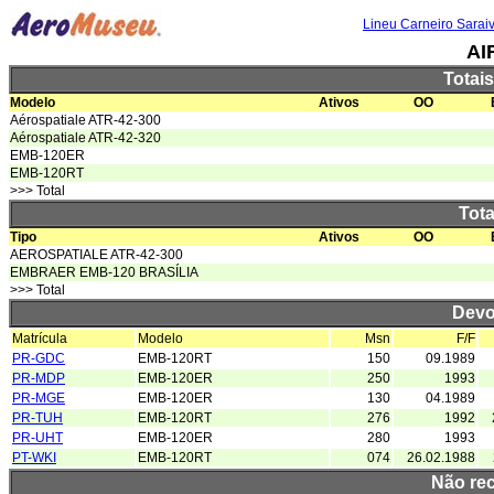
Lineu Carneiro Sarai
AI
Totai
Modelo
Ativos
OO
Aérospatiale ATR-42-300
Aérospatiale ATR-42-320
EMB-120ER
EMB-120RT
>>> Total
Tota
Tipo
Ativos
OO
AEROSPATIALE ATR-42-300
EMBRAER EMB-120 BRASÍLIA
>>> Total
Devo
Matrícula
Modelo
Msn
F/F
PR-GDC
EMB-120RT
150
09.1989
PR-MDP
EMB-120ER
250
1993
PR-MGE
EMB-120ER
130
04.1989
PR-TUH
EMB-120RT
276
1992
PR-UHT
EMB-120ER
280
1993
PT-WKI
EMB-120RT
074
26.02.1988
Não re