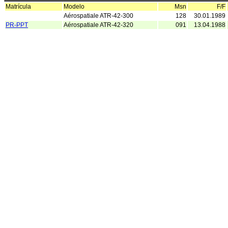
Matrícula
Modelo
Msn
F/F
Aérospatiale ATR-42-300
128
30.01.1989
PR-PPT
Aérospatiale ATR-42-320
091
13.04.1988