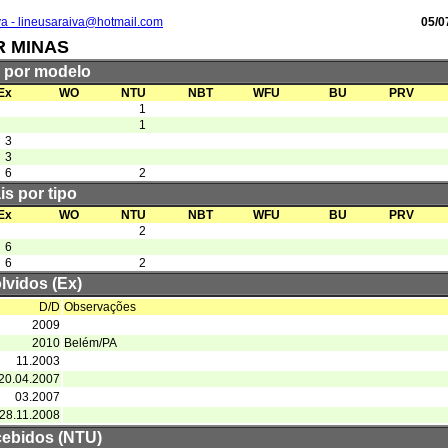
va - lineusaraiva@hotmail.com
05/0
R MINAS
s por modelo
Ex
WO
NTU
NBT
WFU
BU
PRV
1
1
3
3
6
2
is por tipo
Ex
WO
NTU
NBT
WFU
BU
PRV
2
6
6
2
lvidos (Ex)
D/D
Observações
2009
2010
Belém/PA
11.2003
20.04.2007
03.2007
28.11.2008
cebidos (NTU)