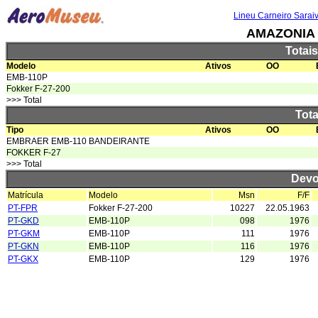
Lineu Carneiro Sarai
AMAZONIA 
Totai
Modelo
Ativos
OO
EMB-110P
Fokker F-27-200
>>> Total
Tota
Tipo
Ativos
OO
EMBRAER EMB-110 BANDEIRANTE
FOKKER F-27
>>> Total
Devo
Matrícula
Modelo
Msn
F/F
PT-FPR
Fokker F-27-200
10227
22.05.1963
PT-GKD
EMB-110P
098
1976
PT-GKM
EMB-110P
111
1976
PT-GKN
EMB-110P
116
1976
PT-GKX
EMB-110P
129
1976