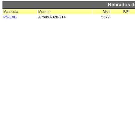
Retirados 
Matrícula
Modelo
Msn
F/F
PS-EAB
Airbus A320-214
5372