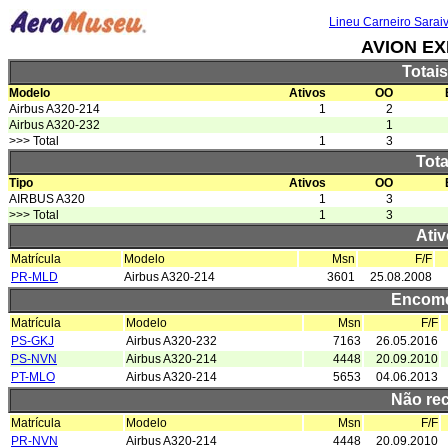
Lineu Carneiro Sarai
AVION E
Totai
Modelo
Ativos
OO
Airbus A320-214
1
2
Airbus A320-232
1
>>> Total
1
3
Tota
Tipo
Ativos
OO
AIRBUS A320
1
3
>>> Total
1
3
Ativ
Matrícula
Modelo
Msn
F/F
PR-MLD
Airbus A320-214
3601
25.08.2008
Encome
Matrícula
Modelo
Msn
F/F
PS-GKJ
Airbus A320-232
7163
26.05.2016
PS-NVN
Airbus A320-214
4448
20.09.2010
PT-MLO
Airbus A320-214
5653
04.06.2013
Não re
Matrícula
Modelo
Msn
F/F
PR-NVN
Airbus A320-214
4448
20.09.2010