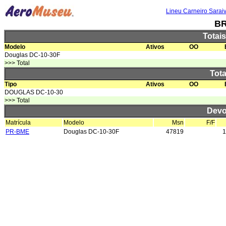
Lineu Carneiro Sarai
B
Totai
Modelo
Ativos
OO
Douglas DC-10-30F
>>> Total
Tota
Tipo
Ativos
OO
DOUGLAS DC-10-30
>>> Total
Devo
Matrícula
Modelo
Msn
F/F
PR-BME
Douglas DC-10-30F
47819
1