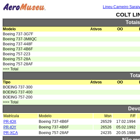
Lineu Carneiro Sarai
COLT LI
Totai
Modelo
Ativos
OO
Boeing 737-3G7F
Boeing 737-3M8QC
Boeing 737-448F
Boeing 737-4B6F
Boeing 757-223
Boeing 757-28A
Boeing 757-28AF
>>> Total
Tota
Tipo
Ativos
OO
BOEING 737-300
BOEING 737-400
BOEING 757-200
>>> Total
Devo
Matrícula
Modelo
Msn
F/F
PR-IOX
Boeing 737-4B6F
26529
17.02.1994
PR-IOY
Boeing 737-4B6F
26526
05.02.1992
PR-XCA
Boeing 757-28AF
24235
20.05.1988
Não re