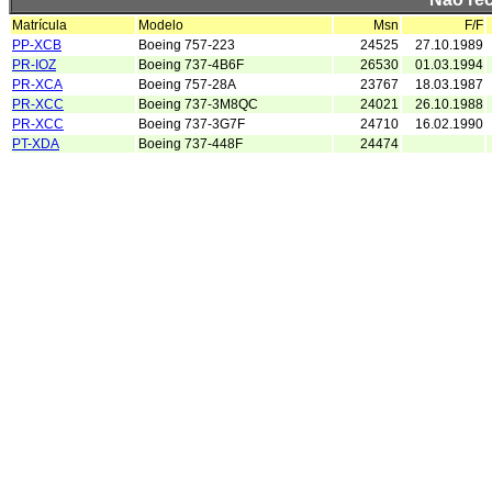
Matrícula
Modelo
Msn
F/F
PP-XCB
Boeing 757-223
24525
27.10.1989
PR-IOZ
Boeing 737-4B6F
26530
01.03.1994
PR-XCA
Boeing 757-28A
23767
18.03.1987
PR-XCC
Boeing 737-3M8QC
24021
26.10.1988
PR-XCC
Boeing 737-3G7F
24710
16.02.1990
PT-XDA
Boeing 737-448F
24474