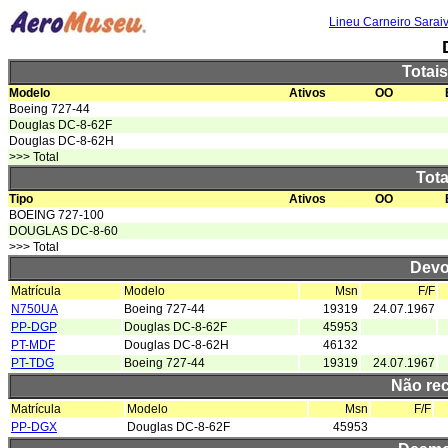
Lineu Carneiro Sarai
Totai
Modelo
Ativos
OO
Boeing 727-44
Douglas DC-8-62F
Douglas DC-8-62H
>>> Total
Tota
Tipo
Ativos
OO
BOEING 727-100
DOUGLAS DC-8-60
>>> Total
Devo
Matrícula
Modelo
Msn
F/F
N750UA
Boeing 727-44
19319
24.07.1967
PP-DGP
Douglas DC-8-62F
45953
PT-MDF
Douglas DC-8-62H
46132
PT-TDG
Boeing 727-44
19319
24.07.1967
Não re
Matrícula
Modelo
Msn
F/F
PP-DGX
Douglas DC-8-62F
45953