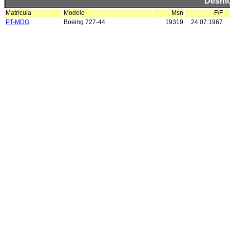
Desmo
Matrícula
Modelo
Msn
F/F
PT-MDG
Boeing 727-44
19319
24.07.1967