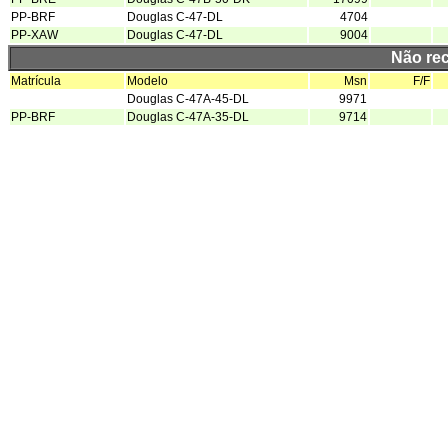
PP-BRF
Douglas C-47-DL
4704
PP-XAW
Douglas C-47-DL
9004
Não re
Matrícula
Modelo
Msn
F/F
Douglas C-47A-45-DL
9971
PP-BRF
Douglas C-47A-35-DL
9714