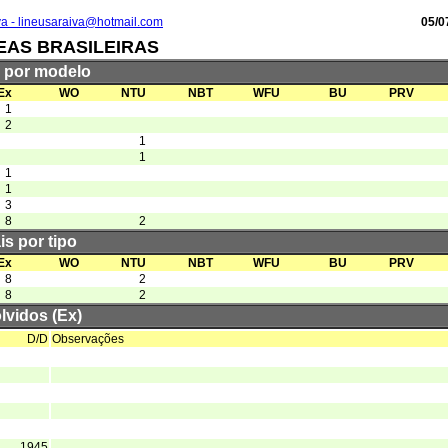
va - lineusaraiva@hotmail.com
05/0
EAS BRASILEIRAS
s por modelo
Ex
WO
NTU
NBT
WFU
BU
PRV
1
2
1
1
1
1
3
8
2
is por tipo
Ex
WO
NTU
NBT
WFU
BU
PRV
8
2
8
2
lvidos (Ex)
D/D
Observações
1945