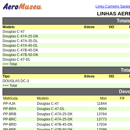
Lineu Carneiro Sarai
LINHAS AER
Totai
Modelo
Ativos
OO
Douglas C-47
Douglas C-47A-25-DK
Douglas C-47A-35-DL
Douglas C-47A-45-DL
Douglas C-47B-45-DK
Douglas C-47B-50-DK
Douglas C-47-DL
>>> Total
Tota
Tipo
Ativos
OO
DOUGLAS DC-3
>>> Total
Devo
Matrícula
Modelo
Msn
F/F
PP-AJA
Douglas C-47
11844
PP-BRA
Douglas C-47-DL
9004
PP-BRB
Douglas C-47A-25-DK
13764
PP-BRC
Douglas C-47A-25-DK
13773
PP-BRD
Douglas C-47B-45-DK
17034
PP-BRE
Douglas C-47B-50-DK
17099