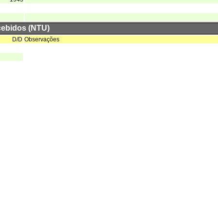
cebidos (NTU)
D/D
Observações