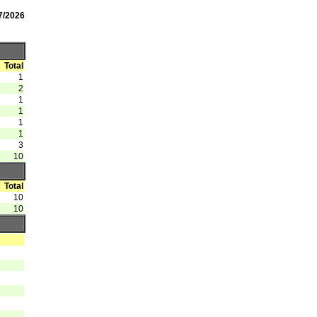
7/2026
Total
1
2
1
1
1
1
3
10
Total
10
10