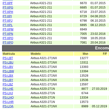
PT-XPF
Airbus A321-211
6670
01.07.2015
PT-XPG
Airbus A321-211
6685
01.07.2015
PT-XPH
Airbus A321-211
6718
23.07.2015
PT-XPI
Airbus A321-211
6729
04.08.2015
PT-XPJ
Airbus A321-211
6798
06.10.2015
PT-XPL
Airbus A321-211
6895
08.12.2015
PT-XPM
Airbus A321-211
6949
PT-XPN
Airbus A321-211
7005
23.02.2016
PT-XPO
Airbus A321-211
7098
18.05.2016
PT-XPQ
Airbus A321-211
7081
20.04.2016
Encome
Matrícula
Modelo
Msn
F/F
PS-LBT
Airbus A321-271NX
13277
PS-LBU
Airbus A321-271NX
13311
PS-LBV
Airbus A321-271NX
13393
PS-LBW
Airbus A321-271NX
13394
PS-LBX
Airbus A321-271NX
13528
PS-LBY
Airbus A321-271NX
13536
PS-LBZ
Airbus A321-271NX
13597
PS-LHE
Airbus A320-271N
8877
27.03.2019
PS-LHJ
Airbus A320-271N
6744
PS-LHQ
Airbus A320-271N
13334
PS-LHR
Airbus A320-271N
13573
PS-LQA
Airbus A321-271NX
8989
05.12.2019