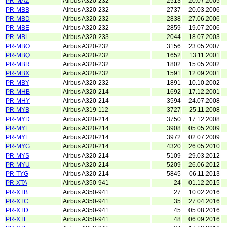
PR-MAZ
Airbus A320-232
2513
20.07.2005
PR-MBB
Airbus A320-232
2737
20.03.2006
PR-MBD
Airbus A320-232
2838
27.06.2006
PR-MBE
Airbus A320-232
2859
19.07.2006
PR-MBL
Airbus A320-233
2044
18.07.2003
PR-MBO
Airbus A320-232
3156
23.05.2007
PR-MBQ
Airbus A320-232
1652
13.11.2001
PR-MBR
Airbus A320-232
1802
15.05.2002
PR-MBX
Airbus A320-232
1591
12.09.2001
PR-MBY
Airbus A320-232
1891
10.10.2002
PR-MHB
Airbus A320-214
1692
17.12.2001
PR-MHY
Airbus A320-214
3594
24.07.2008
PR-MYB
Airbus A319-112
3727
25.11.2008
PR-MYD
Airbus A320-214
3750
17.12.2008
PR-MYE
Airbus A320-214
3908
05.05.2009
PR-MYF
Airbus A320-214
3972
02.07.2009
PR-MYG
Airbus A320-214
4320
26.05.2010
PR-MYS
Airbus A320-214
5109
29.03.2012
PR-MYU
Airbus A320-214
5209
26.06.2012
PR-TYG
Airbus A320-214
5845
06.11.2013
PR-XTA
Airbus A350-941
24
01.12.2015
PR-XTB
Airbus A350-941
27
10.02.2016
PR-XTC
Airbus A350-941
35
27.04.2016
PR-XTD
Airbus A350-941
45
05.08.2016
PR-XTE
Airbus A350-941
48
06.09.2016