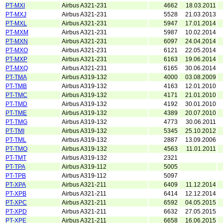
PT-MXI
Airbus A321-231
4662
18.03.2011
PT-MXJ
Airbus A321-231
5528
21.03.2013
PT-MXL
Airbus A321-231
5947
17.01.2014
PT-MXM
Airbus A321-231
5987
10.02.2014
PT-MXN
Airbus A321-231
6097
24.04.2014
PT-MXO
Airbus A321-231
6121
22.05.2014
PT-MXP
Airbus A321-231
6163
19.06.2014
PT-MXQ
Airbus A321-231
6165
30.06.2014
PT-TMA
Airbus A319-132
4000
03.08.2009
PT-TMB
Airbus A319-132
4163
12.01.2010
PT-TMC
Airbus A319-132
4171
21.01.2010
PT-TMD
Airbus A319-132
4192
30.01.2010
PT-TME
Airbus A319-132
4389
20.07.2010
PT-TMG
Airbus A319-132
4773
30.06.2011
PT-TMI
Airbus A319-132
5345
25.10.2012
PT-TML
Airbus A319-132
2887
13.09.2006
PT-TMO
Airbus A319-132
4563
11.01.2011
PT-TMT
Airbus A319-132
2321
PT-TPA
Airbus A319-112
5005
PT-TPB
Airbus A319-112
5097
PT-XPA
Airbus A321-211
6409
11.12.2014
PT-XPB
Airbus A321-211
6414
12.12.2014
PT-XPC
Airbus A321-211
6592
04.05.2015
PT-XPD
Airbus A321-211
6632
27.05.2015
PT-XPE
Airbus A321-211
6658
16.06.2015