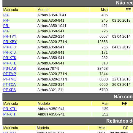
Não re
Matrícula
Modelo
Msn
F/F
PR-
Airbus A350-1041
405
PR-
Airbus A350-941
245
03.10.2018
PR-
Airbus A350-1041
421
PR-
Airbus A350-941
226
PR-TYY
Airbus A320-214
6057
03.04.2014
PR-XBY
Airbus A320-271N
12558
PR-XTJ
Airbus A350-941
265
04.02.2019
PR-XTJ
Airbus A350-941
171
PR-XTK
Airbus A350-941
282
PR-XTL
Airbus A350-941
313
PS-LAB
Boeing 787-9
38468
PT-TMP
Airbus A320-271N
7844
PT-TMQ
Airbus A320-271N
8000
22.01.2018
PT-TQA
Airbus A320-214
6050
26.03.2014
PT-XPS
Airbus A321-211
6780
Não con
Matrícula
Modelo
Msn
F/F
PR-XTH
Airbus A350-941
139
PR-XTI
Airbus A350-941
152
Retirados 
Matrícula
Modelo
Msn
F/F