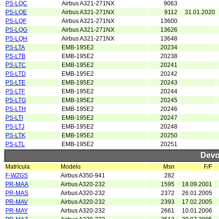
PS-LQC
Airbus A321-271NX
9063
PS-LQE
Airbus A321-271NX
9112
31.01.2020
PS-LQF
Airbus A321-271NX
13600
PS-LQG
Airbus A321-271NX
13626
PS-LQH
Airbus A321-271NX
13648
PS-LTA
EMB-195E2
20234
PS-LTB
EMB-195E2
20238
PS-LTC
EMB-195E2
20241
PS-LTD
EMB-195E2
20242
PS-LTE
EMB-195E2
20243
PS-LTF
EMB-195E2
20244
PS-LTG
EMB-195E2
20245
PS-LTH
EMB-195E2
20246
PS-LTI
EMB-195E2
20247
PS-LTJ
EMB-195E2
20248
PS-LTK
EMB-195E2
20250
PS-LTL
EMB-195E2
20251
Devo
Matrícula
Modelo
Msn
F/F
F-WZGS
Airbus A350-941
282
PR-MAA
Airbus A320-232
1595
18.09.2001
PR-MAS
Airbus A320-232
2372
26.01.2005
PR-MAV
Airbus A320-232
2393
17.02.2005
PR-MAY
Airbus A320-232
2661
10.01.2006