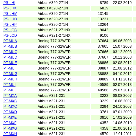
PS-LHI
Airbus A320-271N
8789
22.02.2019
PS-LHK
Airbus A320-271N
6819
PS-LHM
Airbus A320-271N
13145
PS-LHO
Airbus A320-271N
13231
PS-LHP
Airbus A320-271N
13264
PS-LQB
Airbus A321-271NX
9042
PS-LQD
Airbus A321-271NX
9106
PT-MUA
Boeing 777-32WER
37664
09.06.2008
PT-MUB
Boeing 777-32WER
37665
15.07.2008
PT-MUC
Boeing 777-32WER
37666
03.12.2008
PT-MUD
Boeing 777-32WER
37667
10.12.2008
PT-MUE
Boeing 777-32WER
38886
02.08.2012
PT-MUF
Boeing 777-32WER
38887
21.08.2012
PT-MUG
Boeing 777-32WER
38888
04.10.2012
PT-MUH
Boeing 777-32WER
38889
01.11.2012
PT-MUI
Boeing 777-32WER
40589
02.07.2013
PT-MUJ
Boeing 777-32WER
40588
29.07.2013
PT-MXA
Airbus A321-231
3222
08.08.2007
PT-MXB
Airbus A321-231
3229
16.08.2007
PT-MXC
Airbus A321-231
3294
24.10.2007
PT-MXD
Airbus A321-231
3761
07.01.2009
PT-MXE
Airbus A321-231
3816
17.02.2009
PT-MXF
Airbus A321-231
4352
14.06.2010
PT-MXG
Airbus A321-231
4358
21.06.2010
PT-MXH
Airbus A321-231
4570
12.01.2011