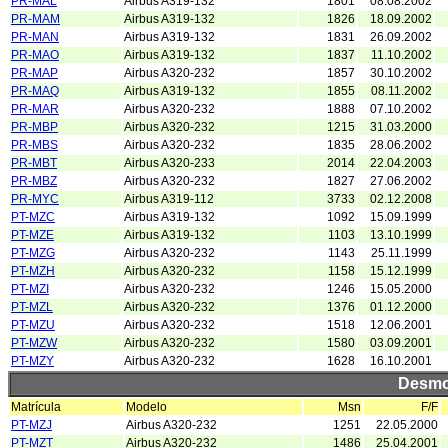
PR-MAL
Airbus A319-132
1801
08.08.2002
PR-MAM
Airbus A319-132
1826
18.09.2002
PR-MAN
Airbus A319-132
1831
26.09.2002
PR-MAO
Airbus A319-132
1837
11.10.2002
PR-MAP
Airbus A320-232
1857
30.10.2002
PR-MAQ
Airbus A319-132
1855
08.11.2002
PR-MAR
Airbus A320-232
1888
07.10.2002
PR-MBP
Airbus A320-232
1215
31.03.2000
PR-MBS
Airbus A320-232
1835
28.06.2002
PR-MBT
Airbus A320-233
2014
22.04.2003
PR-MBZ
Airbus A320-232
1827
27.06.2002
PR-MYC
Airbus A319-112
3733
02.12.2008
PT-MZC
Airbus A319-132
1092
15.09.1999
PT-MZE
Airbus A319-132
1103
13.10.1999
PT-MZG
Airbus A320-232
1143
25.11.1999
PT-MZH
Airbus A320-232
1158
15.12.1999
PT-MZI
Airbus A320-232
1246
15.05.2000
PT-MZL
Airbus A320-232
1376
01.12.2000
PT-MZU
Airbus A320-232
1518
12.06.2001
PT-MZW
Airbus A320-232
1580
03.09.2001
PT-MZY
Airbus A320-232
1628
16.10.2001
Desmo
Matrícula
Modelo
Msn
F/F
PT-MZJ
Airbus A320-232
1251
22.05.2000
PT-MZT
Airbus A320-232
1486
25.04.2001