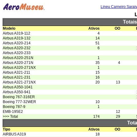
Lineu Carneiro Sarai
Totai
Modelo
Ativos
OO
Airbus A319-112
4
Airbus A319-132
14
Airbus A320-214
51
Airbus A320-232
6
Airbus A320-233
Airbus A320-251N
1
Airbus A320-271N
35
4
Airbus A320-271NX
1
Airbus A321-211
15
Airbus A321-231
16
Airbus A321-271NX
20
13
Airbus A350-1041
Airbus A350-941
Boeing 767-316ER
Boeing 777-32WER
10
Boeing 787-9
1
EMB-195E2
12
>>> Total
174
29
Tota
Tipo
Ativos
OO
AIRBUS A319
18