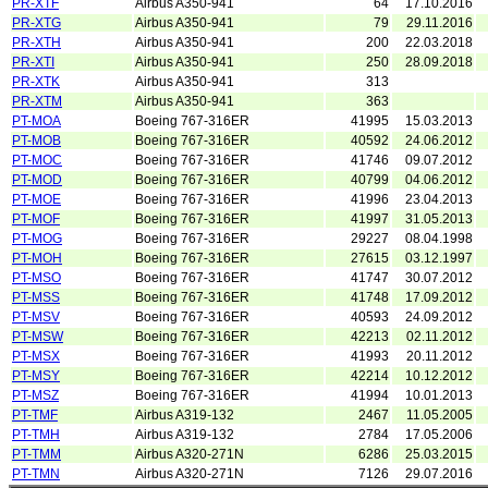
PR-XTF
Airbus A350-941
64
17.10.2016
PR-XTG
Airbus A350-941
79
29.11.2016
PR-XTH
Airbus A350-941
200
22.03.2018
PR-XTI
Airbus A350-941
250
28.09.2018
PR-XTK
Airbus A350-941
313
PR-XTM
Airbus A350-941
363
PT-MOA
Boeing 767-316ER
41995
15.03.2013
PT-MOB
Boeing 767-316ER
40592
24.06.2012
PT-MOC
Boeing 767-316ER
41746
09.07.2012
PT-MOD
Boeing 767-316ER
40799
04.06.2012
PT-MOE
Boeing 767-316ER
41996
23.04.2013
PT-MOF
Boeing 767-316ER
41997
31.05.2013
PT-MOG
Boeing 767-316ER
29227
08.04.1998
PT-MOH
Boeing 767-316ER
27615
03.12.1997
PT-MSO
Boeing 767-316ER
41747
30.07.2012
PT-MSS
Boeing 767-316ER
41748
17.09.2012
PT-MSV
Boeing 767-316ER
40593
24.09.2012
PT-MSW
Boeing 767-316ER
42213
02.11.2012
PT-MSX
Boeing 767-316ER
41993
20.11.2012
PT-MSY
Boeing 767-316ER
42214
10.12.2012
PT-MSZ
Boeing 767-316ER
41994
10.01.2013
PT-TMF
Airbus A319-132
2467
11.05.2005
PT-TMH
Airbus A319-132
2784
17.05.2006
PT-TMM
Airbus A320-271N
6286
25.03.2015
PT-TMN
Airbus A320-271N
7126
29.07.2016