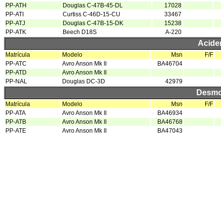
PP-ATH
Douglas C-47B-45-DL
17028
PP-ATI
Curtiss C-46D-15-CU
33467
PP-ATJ
Douglas C-47B-15-DK
15238
PP-ATK
Beech D18S
A-220
Acide
Matrícula
Modelo
Msn
F/F
PP-ATC
Avro Anson Mk II
BA46704
PP-ATD
Avro Anson Mk II
PP-NAL
Douglas DC-3D
42979
Desmo
Matrícula
Modelo
Msn
F/F
PP-ATA
Avro Anson Mk II
BA46934
PP-ATB
Avro Anson Mk II
BA46768
PP-ATE
Avro Anson Mk II
BA47043