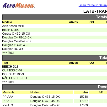
Lineu Carneiro Sarai
LATB-TRA
Totai
Modelo
Ativos
OO
Avro Anson Mk II
Beech D18S
Curtiss C-46D-15-CU
Douglas C-47B-15-DK
Douglas C-47B-45-DK
Douglas C-47B-45-DL
Douglas DC-3D
>>> Total
Tota
Tipo
Ativos
OO
BEECH D18
CURTISS C-46
DOUGLAS DC-3
NÃO CONHECIDO
>>> Total
Devo
Matrícula
Modelo
Msn
F/F
PP-AAA
Douglas C-47B-15-DK
15238
PP-ATF
Douglas C-47B-45-DK
17027
PP-ATG
Douglas C-47B-45-DK
17009