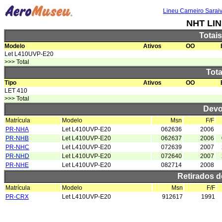
Lineu Carneiro Sarai
NHT LI
Totai
Modelo
Ativos
OO
Let L410UVP-E20
>>> Total
Tota
Tipo
Ativos
OO
LET 410
>>> Total
Devo
Matrícula
Modelo
Msn
F/F
PR-NHA
Let L410UVP-E20
062636
2006
PR-NHB
Let L410UVP-E20
062637
2006
PR-NHC
Let L410UVP-E20
072639
2007
PR-NHD
Let L410UVP-E20
072640
2007
PR-NHE
Let L410UVP-E20
082714
2008
Retirados 
Matrícula
Modelo
Msn
F/F
PR-CRX
Let L410UVP-E20
912617
1991