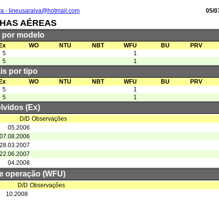
va - lineusaraiva@hotmail.com
05/0
NHAS AÉREAS
s por modelo
Ex
WO
NTU
NBT
WFU
BU
PRV
5
1
5
1
is por tipo
Ex
WO
NTU
NBT
WFU
BU
PRV
5
1
5
1
lvidos (Ex)
D/D
Observações
05.2006
07.08.2006
28.03.2007
22.06.2007
04.2008
de operação (WFU)
D/D
Observações
10.2008