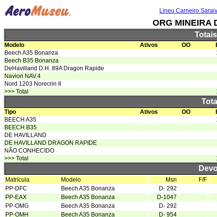
Lineu Carneiro Sarai
ORG MINEIRA 
Totai
Modelo
Ativos
OO
Beech A35 Bonanza
Beech B35 Bonanza
DeHavilland D.H. 89A Dragon Rapide
Navion NAV.4
Nord 1203 Norecrin II
>>> Total
Tota
Tipo
Ativos
OO
BEECH A35
BEECH B35
DE HAVILLAND
DE HAVILLAND DRAGON RAPIDE
NÃO CONHECIDO
>>> Total
Devo
Matrícula
Modelo
Msn
F/F
PP-DFC
Beech A35 Bonanza
D- 292
PP-EAX
Beech A35 Bonanza
D-1047
PP-OMG
Beech A35 Bonanza
D- 292
PP-OMH
Beech A35 Bonanza
D- 954