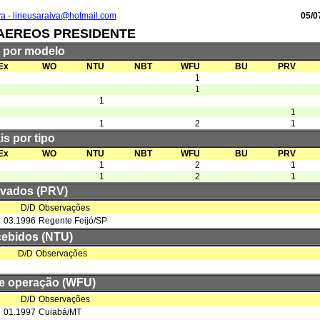
va - lineusaraiva@hotmail.com
05/0
AEREOS PRESIDENTE
s por modelo
Ex
WO
NTU
NBT
WFU
BU
PRV
1
1
1
1
1
2
1
is por tipo
Ex
WO
NTU
NBT
WFU
BU
PRV
1
2
1
1
2
1
rvados (PRV)
D/D
Observações
03.1996
Regente Feijó/SP
cebidos (NTU)
D/D
Observações
de operação (WFU)
D/D
Observações
01.1997
Cuiabá/MT