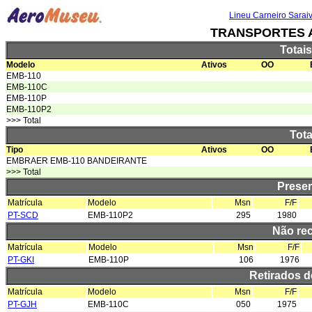
Lineu Carneiro Sarai
TRANSPORTES 
Totai
Modelo
Ativos
OO
EMB-110
EMB-110C
EMB-110P
EMB-110P2
>>> Total
Tota
Tipo
Ativos
OO
EMBRAER EMB-110 BANDEIRANTE
>>> Total
Prese
Matrícula
Modelo
Msn
F/F
PT-SCD
EMB-110P2
295
1980
Não re
Matrícula
Modelo
Msn
F/F
PT-GKI
EMB-110P
106
1976
Retirados 
Matrícula
Modelo
Msn
F/F
PT-GJH
EMB-110C
050
1975