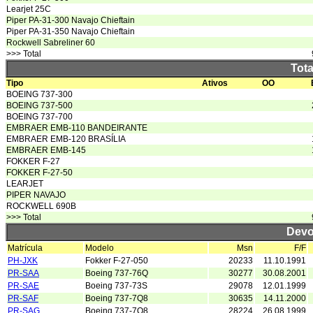
Learjet 25C
Piper PA-31-300 Navajo Chieftain
Piper PA-31-350 Navajo Chieftain
Rockwell Sabreliner 60
>>> Total
Tota
Tipo
Ativos
OO
BOEING 737-300
BOEING 737-500
BOEING 737-700
EMBRAER EMB-110 BANDEIRANTE
EMBRAER EMB-120 BRASÍLIA
EMBRAER EMB-145
FOKKER F-27
FOKKER F-27-50
LEARJET
PIPER NAVAJO
ROCKWELL 690B
>>> Total
Devo
Matrícula
Modelo
Msn
F/F
PH-JXK
Fokker F-27-050
20233
11.10.1991
PR-SAA
Boeing 737-76Q
30277
30.08.2001
PR-SAE
Boeing 737-73S
29078
12.01.1999
PR-SAF
Boeing 737-7Q8
30635
14.11.2000
PR-SAG
Boeing 737-7Q8
28224
26.08.1999