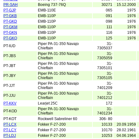
PR-SAH
Boeing 737-76Q
30271
15.12.2000
PT-GJP
EMB-110E
065
1975
PT-GKB
EMB-110P
091
1976
PT-GKD
EMB-110P
098
1976
PT-GKM
EMB-110P
111
1976
PT-GKN
EMB-110P
116
1976
PT-GKQ
EMB-110P
125
1976
Piper PA-31-350 Navajo
31-
PT-IUD
Chieftain
7305037
Piper PA-31-350 Navajo
31-
PT-JBS
Chieftain
7305059
Piper PA-31-350 Navajo
31-
PT-JBT
Chieftain
7305101
Piper PA-31-350 Navajo
31-
PT-JBY
Chieftain
7305105
Piper PA-31-300 Navajo
31-
PT-JJT
Chieftain
7401209
Piper PA-31-300 Navajo
31-
PT-JJU
Chieftain
7401212
PT-KKV
Learjet 25C
172
Piper PA-31-300 Navajo
31-
PT-KOD
Chieftain
7401234
PT-KOT
Rockwell Sabreliner 60
306- 80
PT-LCX
Fokker F-27-200
10133
20.09.1959
PT-LCY
Fokker F-27-200
10170
28.02.1961
PT-LDJ
Fokker F-27-200
10253
04.06.1964