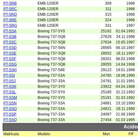
PT-SRB
EMB-120ER
309
1996
PT-SRC
EMB-120ER
311
1996
PT-SRD
EMB-120ER
315
1996
PT-SRE
EMB-120ER
324
1996
PT-SRG
EMB-120ER
331
1997
PT-SSA
Boeing 737-5Y0
25192
01.04.1992
PT-SSB
Boeing 737-5Q8
27629
24.11.1996
PT-SSC
Boeing 737-5Q8
27634
15.05.1997
PT-SSD
Boeing 737-56N
28565
06.10.1997
PT-SSE
Boeing 737-5Q8
28052
18.11.1997
PT-SSF
Boeing 737-5Q8
28201
06.02.1998
PT-SSG
Boeing 737-5Q8
28055
14.04.1998
PT-SSH
Boeing 737-58E
29122
19.01.1998
PT-SSI
Boeing 737-53A
24785
18.06.1990
PT-SSJ
Boeing 737-33A
24791
11.01.1991
PT-SSK
Boeing 737-3Y0
23922
04.04.1988
PT-SSL
Boeing 737-5Y0
25185
31.12.1992
PT-SSM
Boeing 737-5Y0
25191
31.03.1992
PT-SSN
Boeing 737-53A
24881
23.10.1990
PT-SSO
Boeing 737-53A
24921
29.11.1990
PT-SSP
Boeing 737-33A
24097
21.06.1989
PT-SSQ
Boeing 737-33A
27454
01.03.1995
Acide
Matrícula
Modelo
Msn
F/F