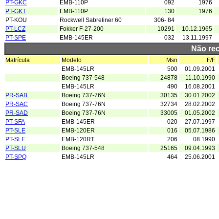
PT-GKC
EMB-110P
092
1976
PT-GKT
EMB-110P
130
1976
PT-KOU
Rockwell Sabreliner 60
306- 84
PT-LCZ
Fokker F-27-200
10291
10.12.1965
PT-SPE
EMB-145ER
032
13.11.1997
Não re
Matrícula
Modelo
Msn
F/F
EMB-145LR
500
01.09.2001
Boeing 737-548
24878
11.10.1990
EMB-145LR
490
16.08.2001
PR-SAB
Boeing 737-76N
30135
30.01.2002
PR-SAC
Boeing 737-76N
32734
28.02.2002
PR-SAD
Boeing 737-76N
33005
01.05.2002
PT-SFA
EMB-145ER
020
27.07.1997
PT-SLE
EMB-120ER
016
05.07.1986
PT-SLF
EMB-120RT
206
08.1990
PT-SLU
Boeing 737-548
25165
09.04.1993
PT-SPQ
EMB-145LR
464
25.06.2001