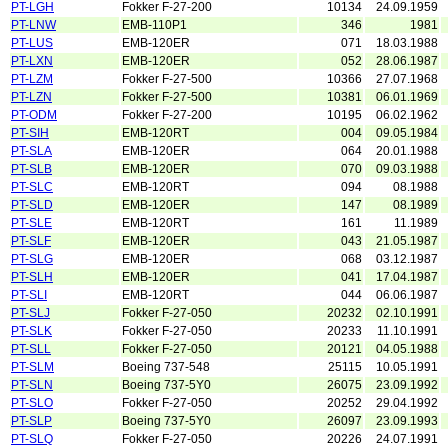
PT-LGH
Fokker F-27-200
10134
24.09.1959
PT-LNW
EMB-110P1
346
1981
PT-LUS
EMB-120ER
071
18.03.1988
PT-LXN
EMB-120ER
052
28.06.1987
PT-LZM
Fokker F-27-500
10366
27.07.1968
PT-LZN
Fokker F-27-500
10381
06.01.1969
PT-ODM
Fokker F-27-200
10195
06.02.1962
PT-SIH
EMB-120RT
004
09.05.1984
PT-SLA
EMB-120ER
064
20.01.1988
PT-SLB
EMB-120ER
070
09.03.1988
PT-SLC
EMB-120RT
094
08.1988
PT-SLD
EMB-120ER
147
08.1989
PT-SLE
EMB-120RT
161
11.1989
PT-SLF
EMB-120ER
043
21.05.1987
PT-SLG
EMB-120ER
068
03.12.1987
PT-SLH
EMB-120ER
041
17.04.1987
PT-SLI
EMB-120RT
044
06.06.1987
PT-SLJ
Fokker F-27-050
20232
02.10.1991
PT-SLK
Fokker F-27-050
20233
11.10.1991
PT-SLL
Fokker F-27-050
20121
04.05.1988
PT-SLM
Boeing 737-548
25115
10.05.1991
PT-SLN
Boeing 737-5Y0
26075
23.09.1992
PT-SLO
Fokker F-27-050
20252
29.04.1992
PT-SLP
Boeing 737-5Y0
26097
23.09.1993
PT-SLQ
Fokker F-27-050
20226
24.07.1991