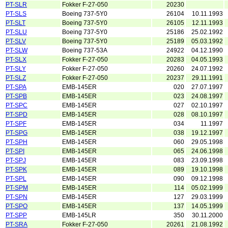
PT-SLR
Fokker F-27-050
20230
PT-SLS
Boeing 737-5Y0
26104
10.11.1993
PT-SLT
Boeing 737-5Y0
26105
12.11.1993
PT-SLU
Boeing 737-5Y0
25186
25.02.1992
PT-SLV
Boeing 737-5Y0
25189
05.03.1992
PT-SLW
Boeing 737-53A
24922
04.12.1990
PT-SLX
Fokker F-27-050
20283
04.05.1993
PT-SLY
Fokker F-27-050
20260
24.07.1992
PT-SLZ
Fokker F-27-050
20237
29.11.1991
PT-SPA
EMB-145ER
020
27.07.1997
PT-SPB
EMB-145ER
023
24.08.1997
PT-SPC
EMB-145ER
027
02.10.1997
PT-SPD
EMB-145ER
028
08.10.1997
PT-SPF
EMB-145ER
034
11.1997
PT-SPG
EMB-145ER
038
19.12.1997
PT-SPH
EMB-145ER
060
29.05.1998
PT-SPI
EMB-145ER
065
24.06.1998
PT-SPJ
EMB-145ER
083
23.09.1998
PT-SPK
EMB-145ER
089
19.10.1998
PT-SPL
EMB-145ER
090
09.12.1998
PT-SPM
EMB-145ER
114
05.02.1999
PT-SPN
EMB-145ER
127
29.03.1999
PT-SPO
EMB-145ER
137
14.05.1999
PT-SPP
EMB-145LR
350
30.11.2000
PT-SRA
Fokker F-27-050
20261
21.08.1992