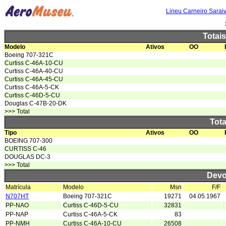
Lineu Carneiro Sarai
Totai
Modelo
Ativos
OO
Boeing 707-321C
Curtiss C-46A-10-CU
Curtiss C-46A-40-CU
Curtiss C-46A-45-CU
Curtiss C-46A-5-CK
Curtiss C-46D-5-CU
Douglas C-47B-20-DK
>>> Total
Tota
Tipo
Ativos
OO
BOEING 707-300
CURTISS C-46
DOUGLAS DC-3
>>> Total
Devo
Matrícula
Modelo
Msn
F/F
N707HT
Boeing 707-321C
19271
04.05.1967
PP-NAO
Curtiss C-46D-5-CU
32831
PP-NAP
Curtiss C-46A-5-CK
83
PP-NMH
Curtiss C-46A-10-CU
26508