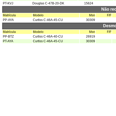
PT-KVJ
Douglas C-47B-20-DK
15624
Não re
Matrícula
Modelo
Msn
F/F
PP-AYA
Curtiss C-46A-45-CU
30309
Desmo
Matrícula
Modelo
Msn
F/F
PP-BTZ
Curtiss C-46A-40-CU
26919
PT-AYA
Curtiss C-46A-45-CU
30309