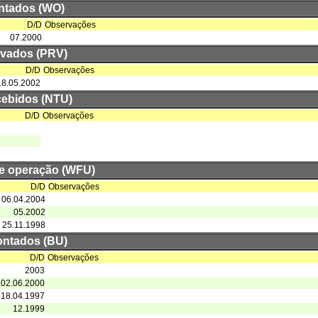
ntados (WO)
D/D
Observações
07.2000
rvados (PRV)
D/D
Observações
18.05.2002
cebidos (NTU)
D/D
Observações
de operação (WFU)
D/D
Observações
06.04.2004
05.2002
25.11.1998
ntados (BU)
D/D
Observações
2003
02.06.2000
18.04.1997
12.1999