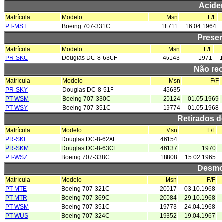
Acide
Matrícula
Modelo
Msn
F/F
PT-MST
Boeing 707-331C
18711
16.04.1964
Prese
Matrícula
Modelo
Msn
F/F
PR-SKC
Douglas DC-8-63CF
46143
1971
Não re
Matrícula
Modelo
Msn
F/F
PR-SKY
Douglas DC-8-51F
45635
PT-WSM
Boeing 707-330C
20124
01.05.1969
PT-WSY
Boeing 707-351C
19774
01.05.1968
Retirados 
Matrícula
Modelo
Msn
F/F
PR-SKI
Douglas DC-8-62AF
46154
PR-SKM
Douglas DC-8-63CF
46137
1970
PT-WSZ
Boeing 707-338C
18808
15.02.1965
Desmo
Matrícula
Modelo
Msn
F/F
PT-MTE
Boeing 707-321C
20017
03.10.1968
PT-MTR
Boeing 707-369C
20084
29.10.1968
PT-WSM
Boeing 707-351C
19773
24.04.1968
PT-WUS
Boeing 707-324C
19352
19.04.1967