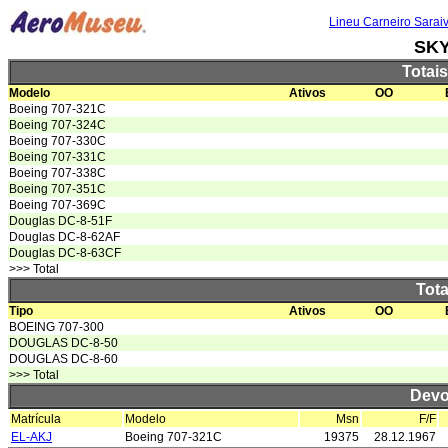
Lineu Carneiro Sarai
SK
Totai
Modelo
Ativos
OO
Boeing 707-321C
Boeing 707-324C
Boeing 707-330C
Boeing 707-331C
Boeing 707-338C
Boeing 707-351C
Boeing 707-369C
Douglas DC-8-51F
Douglas DC-8-62AF
Douglas DC-8-63CF
>>> Total
Tota
Tipo
Ativos
OO
BOEING 707-300
DOUGLAS DC-8-50
DOUGLAS DC-8-60
>>> Total
Devo
Matrícula
Modelo
Msn
F/F
EL-AKJ
Boeing 707-321C
19375
28.12.1967