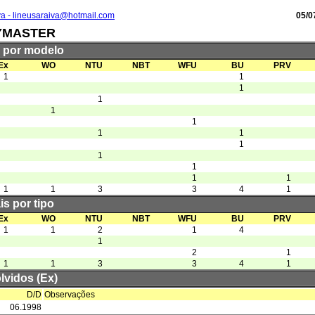
va - lineusaraiva@hotmail.com
05/0
YMASTER
s por modelo
Ex
WO
NTU
NBT
WFU
BU
PRV
1
1
1
1
1
1
1
1
1
1
1
1
1
1
1
3
3
4
1
is por tipo
Ex
WO
NTU
NBT
WFU
BU
PRV
1
1
2
1
4
1
2
1
1
1
3
3
4
1
lvidos (Ex)
D/D
Observações
06.1998