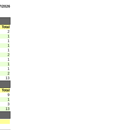
7/2026
Total
2
1
1
1
1
2
1
1
1
2
13
Total
9
1
3
13