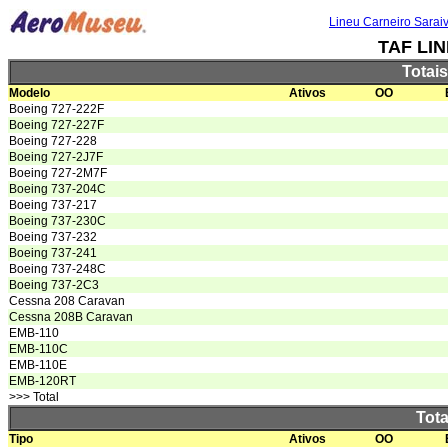
Lineu Carneiro Sarai
TAF LI
Totai
Modelo
Ativos
OO
Boeing 727-222F
Boeing 727-227F
Boeing 727-228
Boeing 727-2J7F
Boeing 727-2M7F
Boeing 737-204C
Boeing 737-217
Boeing 737-230C
Boeing 737-232
Boeing 737-241
Boeing 737-248C
Boeing 737-2C3
Cessna 208 Caravan
Cessna 208B Caravan
EMB-110
EMB-110C
EMB-110E
EMB-120RT
>>> Total
Tota
Tipo
Ativos
OO