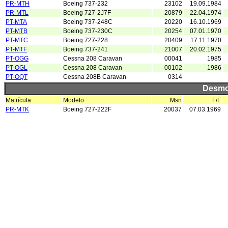
PR-MTH
Boeing 737-232
23102
19.09.1984
PR-MTL
Boeing 727-2J7F
20879
22.04.1974
PT-MTA
Boeing 737-248C
20220
16.10.1969
PT-MTB
Boeing 737-230C
20254
07.01.1970
PT-MTC
Boeing 727-228
20409
17.11.1970
PT-MTF
Boeing 737-241
21007
20.02.1975
PT-OGG
Cessna 208 Caravan
00041
1985
PT-OGL
Cessna 208 Caravan
00102
1986
PT-OQT
Cessna 208B Caravan
0314
Desmo
Matrícula
Modelo
Msn
F/F
PR-MTK
Boeing 727-222F
20037
07.03.1969