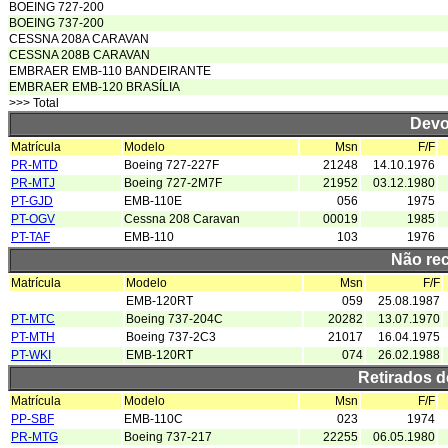
BOEING 727-200
BOEING 737-200
CESSNA 208A CARAVAN
CESSNA 208B CARAVAN
EMBRAER EMB-110 BANDEIRANTE
EMBRAER EMB-120 BRASÍLIA
>>> Total
Devo
Matrícula
Modelo
Msn
F/F
PR-MTD
Boeing 727-227F
21248
14.10.1976
PR-MTJ
Boeing 727-2M7F
21952
03.12.1980
PT-GJD
EMB-110E
056
1975
PT-OGV
Cessna 208 Caravan
00019
1985
PT-TAF
EMB-110
103
1976
Não re
Matrícula
Modelo
Msn
F/F
EMB-120RT
059
25.08.1987
PT-MTC
Boeing 737-204C
20282
13.07.1970
PT-MTH
Boeing 737-2C3
21017
16.04.1975
PT-WKI
EMB-120RT
074
26.02.1988
Retirados 
Matrícula
Modelo
Msn
F/F
PP-SBF
EMB-110C
023
1974
PR-MTG
Boeing 737-217
22255
06.05.1980