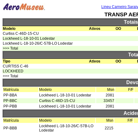
Lineu Carneiro Sarai
TRANSP AE
Totai
Modelo
Ativos
OO
Curtiss C-46D-15-CU
Lockheed L-18-10-01 Lodestar
Lockheed L-18-10-26/C-57B-LO Lodestar
>>> Total
Tota
Tipo
Ativos
OO
CURTISS C-46
LOCKHEED
>>> Total
Devo
Matrícula
Modelo
Msn
F/F
PP-BBA
Lockheed L-18-10-01 Lodestar
2081
PP-BBC
Curtiss C-46D-15-CU
33457
PP-PBB
Lockheed L-18-10-01 Lodestar
2081
Acide
Matrícula
Modelo
Msn
F/F
Lockheed L-18-10-26/C-57B-LO
PP-BBB
2215
Lodestar