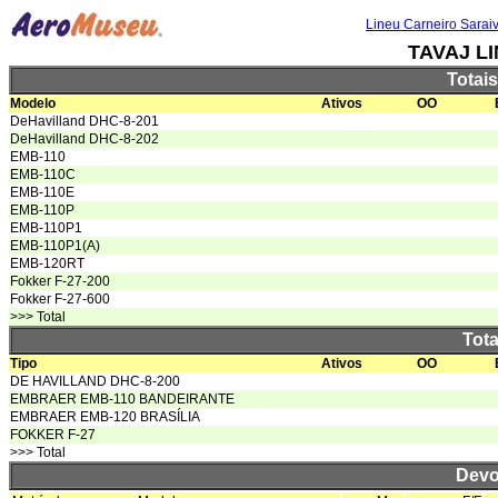
Lineu Carneiro Sarai
TAVAJ L
Totai
Modelo
Ativos
OO
DeHavilland DHC-8-201
DeHavilland DHC-8-202
EMB-110
EMB-110C
EMB-110E
EMB-110P
EMB-110P1
EMB-110P1(A)
EMB-120RT
Fokker F-27-200
Fokker F-27-600
>>> Total
Tota
Tipo
Ativos
OO
DE HAVILLAND DHC-8-200
EMBRAER EMB-110 BANDEIRANTE
EMBRAER EMB-120 BRASÍLIA
FOKKER F-27
>>> Total
Devo