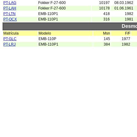
PT-LAG
Fokker F-27-600
10197
08.03.1962
PT-LAH
Fokker F-27-600
10178
01.06.1961
PT-LTN
EMB-110P1
418
1982
PT-OCX
EMB-110P1
316
1981
Desmo
Matrícula
Modelo
Msn
F/F
PT-GLC
EMB-110P
145
1977
PT-LRJ
EMB-110P1
384
1982