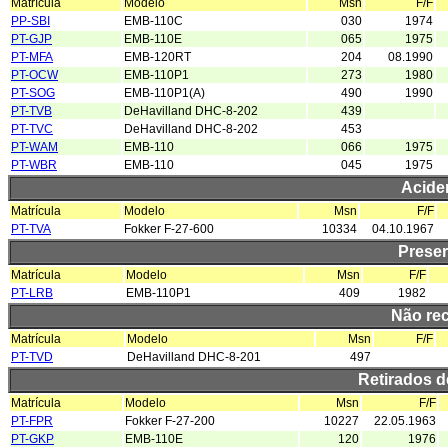
Matrícula
Modelo
Msn
F/F
PP-SBI
EMB-110C
030
1974
PT-GJP
EMB-110E
065
1975
PT-MFA
EMB-120RT
204
08.1990
PT-OCW
EMB-110P1
273
1980
PT-SOG
EMB-110P1(A)
490
1990
PT-TVB
DeHavilland DHC-8-202
439
PT-TVC
DeHavilland DHC-8-202
453
PT-WAM
EMB-110
066
1975
PT-WBR
EMB-110
045
1975
Acide
Matrícula
Modelo
Msn
F/F
PT-TVA
Fokker F-27-600
10334
04.10.1967
Prese
Matrícula
Modelo
Msn
F/F
PT-LRB
EMB-110P1
409
1982
Não re
Matrícula
Modelo
Msn
F/F
PT-TVD
DeHavilland DHC-8-201
497
Retirados 
Matrícula
Modelo
Msn
F/F
PT-FPR
Fokker F-27-200
10227
22.05.1963
PT-GKP
EMB-110E
120
1976