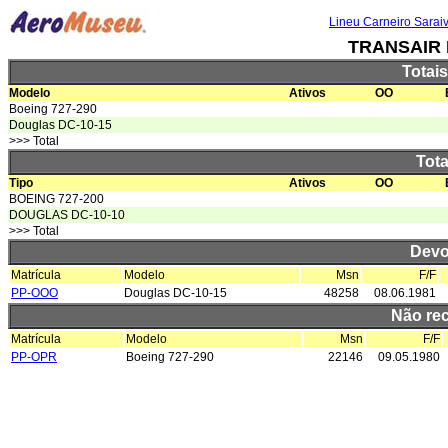
Lineu Carneiro Sarai
TRANSAIR 
Totai
Modelo
Ativos
OO
Boeing 727-290
Douglas DC-10-15
>>> Total
Tota
Tipo
Ativos
OO
BOEING 727-200
DOUGLAS DC-10-10
>>> Total
Devo
Matrícula
Modelo
Msn
F/F
PP-OOO
Douglas DC-10-15
48258
08.06.1981
Não re
Matrícula
Modelo
Msn
F/F
PP-OPR
Boeing 727-290
22146
09.05.1980