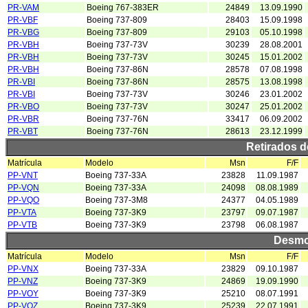
PR-VAM
Boeing 767-383ER
24849
13.09.1990
PR-VBF
Boeing 737-809
28403
15.09.1998
PR-VBG
Boeing 737-809
29103
05.10.1998
PR-VBH
Boeing 737-73V
30239
28.08.2001
PR-VBH
Boeing 737-73V
30245
15.01.2002
PR-VBH
Boeing 737-86N
28578
07.08.1998
PR-VBI
Boeing 737-86N
28575
13.08.1998
PR-VBI
Boeing 737-73V
30246
23.01.2002
PR-VBO
Boeing 737-73V
30247
25.01.2002
PR-VBR
Boeing 737-76N
33417
06.09.2002
PR-VBT
Boeing 737-76N
28613
23.12.1999
Retirados 
Matrícula
Modelo
Msn
F/F
PP-VNT
Boeing 737-33A
23828
11.09.1987
PP-VQN
Boeing 737-33A
24098
08.08.1989
PP-VQO
Boeing 737-3M8
24377
04.05.1989
PP-VTA
Boeing 737-3K9
23797
09.07.1987
PP-VTB
Boeing 737-3K9
23798
06.08.1987
Desmo
Matrícula
Modelo
Msn
F/F
PP-VNX
Boeing 737-33A
23829
09.10.1987
PP-VNZ
Boeing 737-3K9
24869
19.09.1990
PP-VOY
Boeing 737-3K9
25210
08.07.1991
PP-VOZ
Boeing 737-3K9
25239
22.07.1991