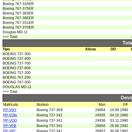
Boeing 767-33AER
Boeing 767-375ER
Boeing 767-383ER
Boeing 767-38EER
Boeing 767-3S1ER
Boeing 767-3Y0ER
Douglas MD-11
>>> Total
Tota
Tipo
Ativos
OO
BOEING 737-300
BOEING 737-400
BOEING 737-700
BOEING 737-800
BOEING 757-200
BOEING 767-200
BOEING 767-300
DOUGLAS MD-11
>>> Total
Devo
Matrícula
Modelo
Msn
F/F
PP-VNY
Boeing 737-3K9
24864
10.09.1990
PP-VON
Boeing 737-341
24935
04.10.1990
PP-VOO
Boeing 737-341
24936
01.11.1990
PP-VPB
Boeing 737-341
26856
26.06.1992
PP-VPC
Boeing 737-341
26857
30.06.1992