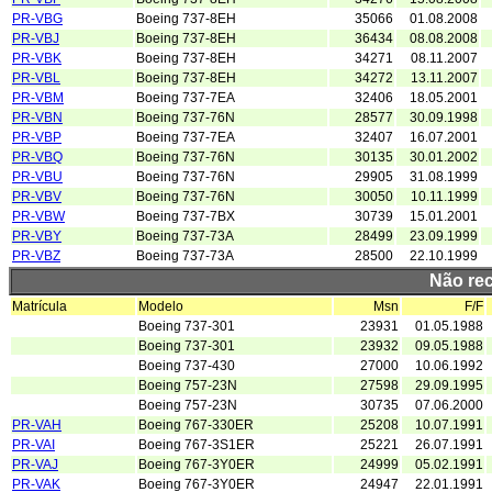
PR-VBG
Boeing 737-8EH
35066
01.08.2008
PR-VBJ
Boeing 737-8EH
36434
08.08.2008
PR-VBK
Boeing 737-8EH
34271
08.11.2007
PR-VBL
Boeing 737-8EH
34272
13.11.2007
PR-VBM
Boeing 737-7EA
32406
18.05.2001
PR-VBN
Boeing 737-76N
28577
30.09.1998
PR-VBP
Boeing 737-7EA
32407
16.07.2001
PR-VBQ
Boeing 737-76N
30135
30.01.2002
PR-VBU
Boeing 737-76N
29905
31.08.1999
PR-VBV
Boeing 737-76N
30050
10.11.1999
PR-VBW
Boeing 737-7BX
30739
15.01.2001
PR-VBY
Boeing 737-73A
28499
23.09.1999
PR-VBZ
Boeing 737-73A
28500
22.10.1999
Não re
Matrícula
Modelo
Msn
F/F
Boeing 737-301
23931
01.05.1988
Boeing 737-301
23932
09.05.1988
Boeing 737-430
27000
10.06.1992
Boeing 757-23N
27598
29.09.1995
Boeing 757-23N
30735
07.06.2000
PR-VAH
Boeing 767-330ER
25208
10.07.1991
PR-VAI
Boeing 767-3S1ER
25221
26.07.1991
PR-VAJ
Boeing 767-3Y0ER
24999
05.02.1991
PR-VAK
Boeing 767-3Y0ER
24947
22.01.1991