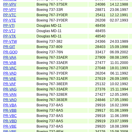
PP-VPV
Boeing 767-375ER
24086
14.12.1988
PP-VPY
Boeing 737-33R
28871
23.06.1997
PP-VTC
Boeing 767-3Y0ER
25411
12.12.1991
PP-VTE
Boeing 767-3Y0ER
26208
02.07.1993
PP-VTI
Douglas MD-11
48456
PP-VTJ
Douglas MD-11
48455
PP-VTK
Douglas MD-11
48540
PP-VTW
Boeing 737-382
24366
24.03.1989
PR-GIT
Boeing 737-809
28403
15.09.1998
PR-GOQ
Boeing 737-76N
33417
06.09.2002
PR-VAA
Boeing 767-33AER
27909
08.08.1995
PR-VAB
Boeing 767-33AER
27477
11.01.2000
PR-VAC
Boeing 767-27GER
27048
18.01.1993
PR-VAD
Boeing 767-3Y0ER
26204
06.11.1992
PR-VAE
Boeing 767-31AER
27619
26.09.1995
PR-VAF
Boeing 767-38EER
25132
10.02.1992
PR-VAG
Boeing 767-33AER
27376
15.11.1994
PR-VAN
Boeing 767-328ER
27427
12.05.1995
PR-VAO
Boeing 767-383ER
24846
17.05.1990
PR-VBA
Boeing 737-8AS
29916
16.02.1999
PR-VBB
Boeing 737-8AS
29917
01.06.1999
PR-VBC
Boeing 737-8AS
29918
11.06.1999
PR-VBD
Boeing 737-8AS
29919
23.07.1999
PR-VBE
Boeing 737-8AS
29920
18.08.1999
PR-VBF
Boeing 737-8EH
34276
15.08.2008