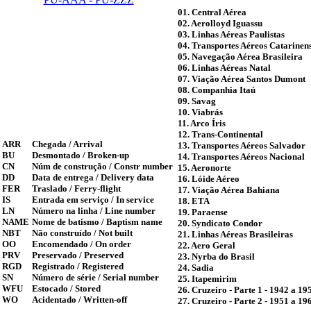
01. Central Aérea
02. Aerolloyd Iguassu
03. Linhas Aéreas Paulistas
04. Transportes Aéreos Catarinen
05. Navegação Aérea Brasileira
06. Linhas Aéreas Natal
07. Viação Aérea Santos Dumont
08. Companhia Itaú
09. Savag
10. Viabrás
11. Arco Íris
12. Trans-Continental
ARR
Chegada / Arrival
13. Transportes Aéreos Salvador
BU
Desmontado / Broken-up
14. Transportes Aéreos Nacional
CN
Núm de construção / Constr number
15. Aeronorte
DD
Data de entrega / Delivery data
16. Lóide Aéreo
FER
Traslado / Ferry-flight
17. Viação Aérea Bahiana
IS
Entrada em serviço / In service
18. ETA
LN
Número na linha / Line number
19. Paraense
NAME
Nome de batismo / Baptism name
20. Syndicato Condor
NBT
Não construído / Not built
21. Linhas Aéreas Brasileiras
OO
Encomendado / On order
22. Aero Geral
PRV
Preservado / Preserved
23. Nyrba do Brasil
RGD
Registrado / Registered
24. Sadia
SN
Número de série / Serial number
25. Itapemirim
WFU
Estocado / Stored
26. Cruzeiro - Parte 1 - 1942 a 19
WO
Acidentado / Written-off
27. Cruzeiro - Parte 2 - 1951 a 19