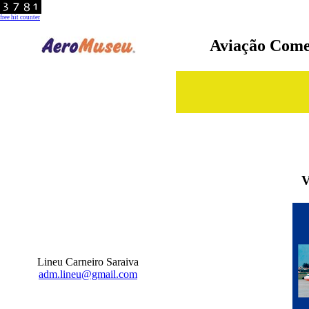
free hit counter
Aviação Comer
V
Lineu Carneiro Saraiva
adm.lineu@gmail.com