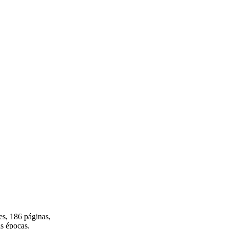
es, 186 páginas,
as épocas.