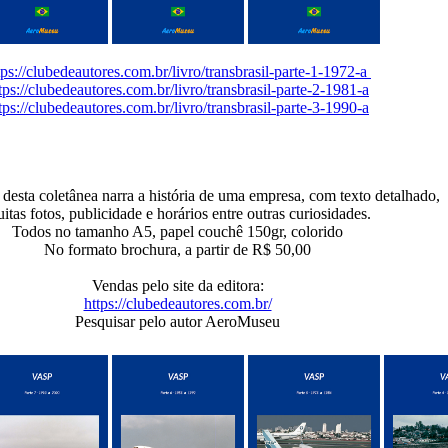
tps://clubedeautores.com.br/livro/transbrasil-parte-1-1972-a
tps://clubedeautores.com.br/livro/transbrasil-parte-2-1981-a
tps://clubedeautores.com.br/livro/transbrasil-parte-3-1990-a
esta coletânea narra a história de uma empresa, com texto detalhado,
itas fotos, publicidade e horários entre outras curiosidades.
Todos no tamanho A5, papel couchê 150gr, colorido
No formato brochura, a partir de R$ 50,00
Vendas pelo site da editora:
https://clubedeautores.com.br/
Pesquisar pelo autor AeroMuseu